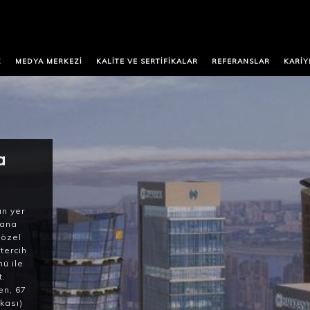
Z
MEDYA MERKEZI
KALITE VE SERTIFIKALAR
REFERANSLAR
KARIY
a
ın yer
lana
 özel
tercih
mü ile
t.
en, 67
kası)