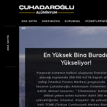
ANA SAYFA
HAKKIMIZDA
KURUMSAL
HIZMETLERIMI
EN
ANA SAYFA
En Yüksek Bina Burad
Yükseliyor!
Finansal sistemin kalbini oluşturan firmalar
alacağı toplamda 258.000 m2’lik kapalı a
sahip İstanbul Finans Merkezi projesinde,
tasarım Çuhadaroğlu Alüminyum Sistemleri 
edildi. Mimari tasarımı, “ Cihannüma” bölü
dikkat çeken anten kuleleri dahil 360 m
yüksekliğinde, İstanbul, Ataşehir’ de yüksel
katlı TCMB (Türkiye Cumhuriyeti Merkez Ban