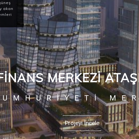
güneş
ey akan
emleri
FINANS MERKEZI ATAŞ
CUMHURIYETI ME
Projeyi İncele