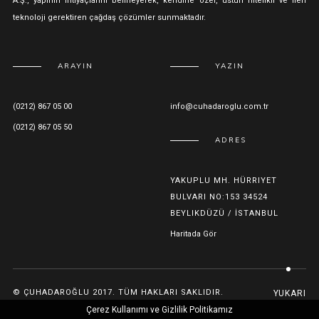
A.Ş., yapının ihtiyaçlarını belirleyerek, kendine özel, üstün nitelikli ve ileri
teknoloji gerektiren çağdaş çözümler sunmaktadır.
ARAYIN
YAZIN
(0212) 867 05 00
info@cuhadaroglu.com.tr
(0212) 867 05 50
ADRES
YAKUPLU MH. HÜRRIYET
BULVARI NO:153 34524
BEYLIKDÜZÜ / İSTANBUL
Haritada Gör
© ÇUHADAROĞLU 2017. TÜM HAKLARI SAKLIDIR.
YUKARI
Çerez Kullanımı ve Gizlilik Politikamız