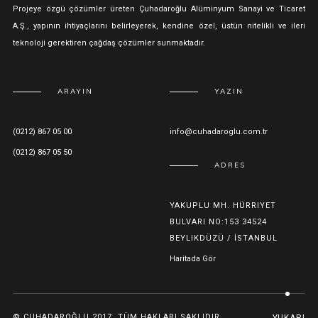
Projeye özgü çözümler üreten Çuhadaroğlu Alüminyum Sanayi ve Ticaret
A.Ş., yapının ihtiyaçlarını belirleyerek, kendine özel, üstün nitelikli ve ileri
teknoloji gerektiren çağdaş çözümler sunmaktadır.
ARAYIN
YAZIN
(0212) 867 05 00
info@cuhadaroglu.com.tr
(0212) 867 05 50
ADRES
YAKUPLU MH. HÜRRIYET
BULVARI NO:153 34524
BEYLIKDÜZÜ / İSTANBUL
Haritada Gör
© ÇUHADAROĞLU 2017. TÜM HAKLARI SAKLIDIR.